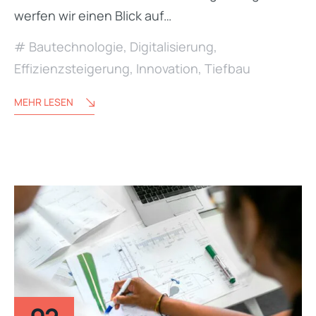
werfen wir einen Blick auf…
Bautechnologie
,
Digitalisierung
,
Effizienzsteigerung
,
Innovation
,
Tiefbau
MEHR LESEN