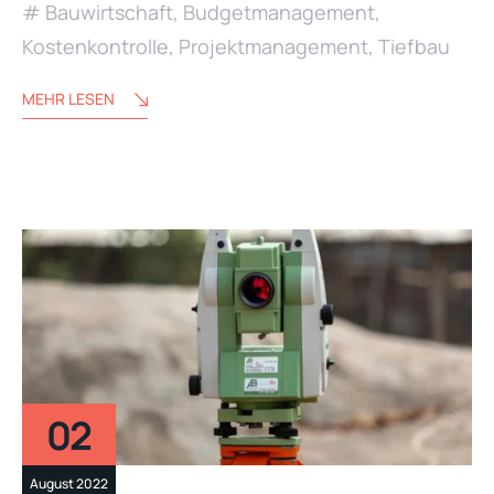
Bauwirtschaft
,
Budgetmanagement
,
Kostenkontrolle
,
Projektmanagement
,
Tiefbau
MEHR LESEN
02
August 2022