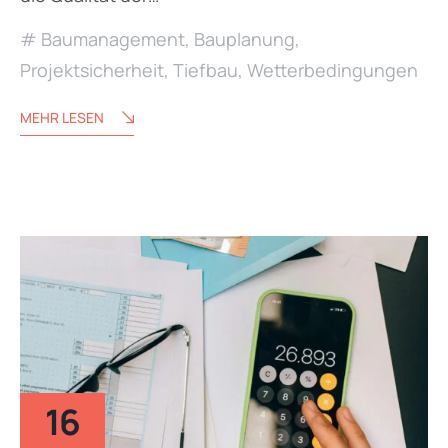
Baumanagement
,
Bauplanung
,
Projektsicherheit
,
Tiefbau
,
Wetterbedingungen
MEHR LESEN
16