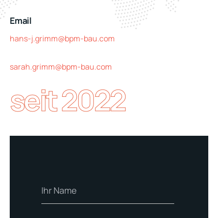
Email
hans-j.grimm@bpm-bau.com
sarah.grimm@bpm-bau.com
seit 2022