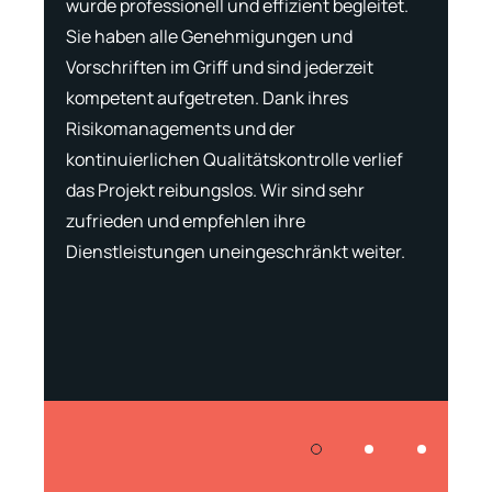
slos
wurde professionell und effizient begleitet.
Profess
onders
Sie haben alle Genehmigungen und
gearbe
Vorschriften im Griff und sind jederzeit
Mengen
de
kompetent aufgetreten. Dank ihres
durchg
kation
Risikomanagements und der
fehler
 haben
kontinuierlichen Qualitätskontrolle verlief
hervor
das Projekt reibungslos. Wir sind sehr
Dokume
zufrieden und empfehlen ihre
Rechnu
Dienstleistungen uneingeschränkt weiter.
verlie
unerwa