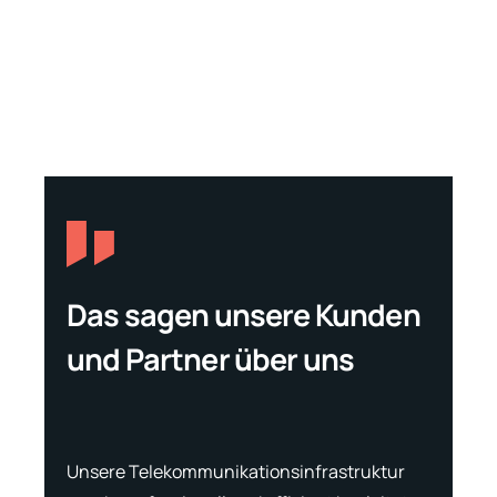
Das sagen unsere Kunden
und Partner über uns
Wir ha
Bauabr
,
Unsere Telekommunikationsinfrastruktur
beauft