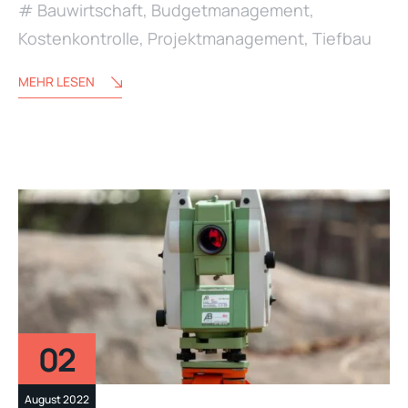
Bauwirtschaft
,
Budgetmanagement
,
Kostenkontrolle
,
Projektmanagement
,
Tiefbau
MEHR LESEN
02
August 2022