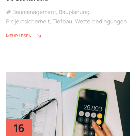
Baumanagement
,
Bauplanung
,
Projektsicherheit
,
Tiefbau
,
Wetterbedingungen
MEHR LESEN
16