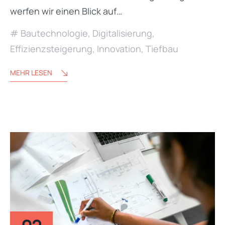
werfen wir einen Blick auf…
Bautechnologie
,
Digitalisierung
,
Effizienzsteigerung
,
Innovation
,
Tiefbau
MEHR LESEN